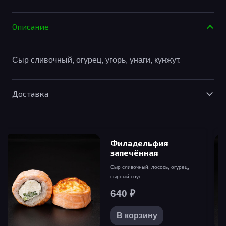
товара
Филадельфия
Описание
с
Cыр сливочный, огурец, угорь, унаги, кунжут.
угрём
Доставка
Филадельфия
запечённая
Сыр сливочный, лосось, огурец,
сырный соус.
640
₽
В корзину