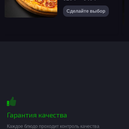
цен:
Этот
Сделайте выбор
520 ₽
товар
–
имеет
640 ₽
нескольк
вариаций
Опции
можно
выбрать
на
странице
товара.
Гарантия качества
Каждое блюдо проходит контроль качества