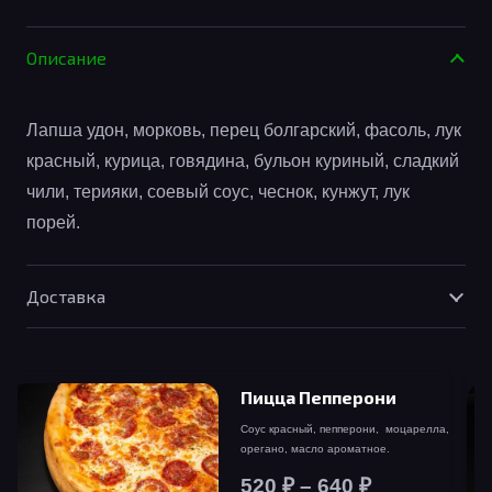
товара
Удон
Описание
с
Лапша удон, морковь, перец болгарский, фасоль, лук
курицей
красный, курица, говядина, бульон куриный, сладкий
и
чили, терияки, соевый соус, чеснок, кунжут, лук
порей.
говядиной
Доставка
Пицца Пепперони
Соус красный, пепперони, моцарелла,
орегано, масло ароматное.
Диапазон
520
₽
–
640
₽