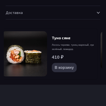
товара
Тунец
Доставка
(опаленный)
Туно сяке
Лосось терияки, тунец жареный, лук
зелёный, помидор.
410
₽
В корзину