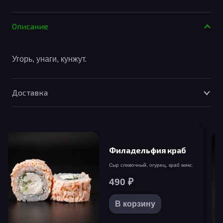
товара
Унаги
Описание
Угорь, унаги, кунжут.
Доставка
Филадельфия краб
Сыр сливочный, огурец, краб микс.
490
₽
В корзину